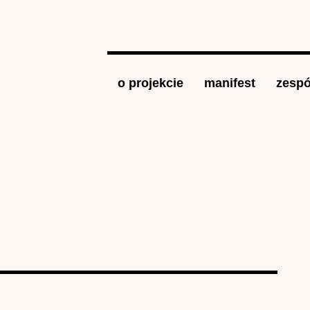
Jump to navigation
o projekcie
manifest
zespó