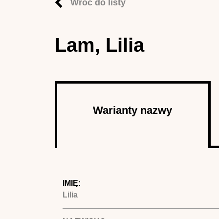
Wróć do listy
Lam, Lilia
Autor
Warianty nazwy
(aktywna
karta)
IMIĘ:
Lilia