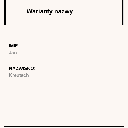
Autor
Warianty nazwy
(aktywna
karta)
IMIĘ:
Jan
NAZWISKO:
Kreutsch