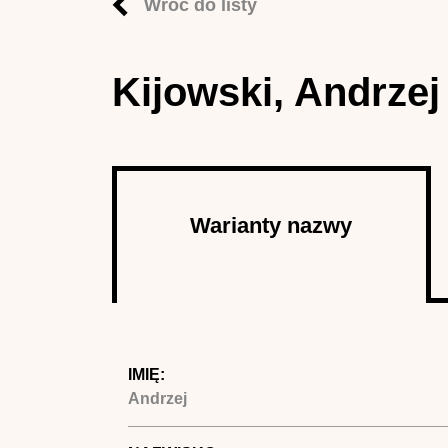
Wróć do listy
Kijowski, Andrzej
Autor
Warianty nazwy
(aktywna
karta)
IMIĘ:
Andrzej