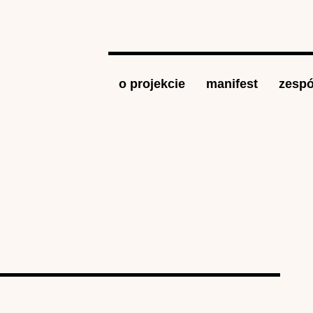
Jump to navigation
o projekcie
manifest
zespó