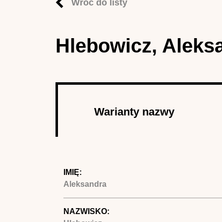
Wróć do listy
Hlebowicz, Aleks
Autor
Warianty nazwy
(aktywna 
IMIĘ:
Aleksandra
NAZWISKO: