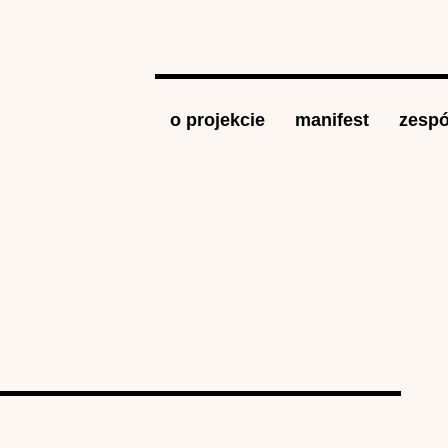
Jump to navigation
o projekcie
manifest
zespó