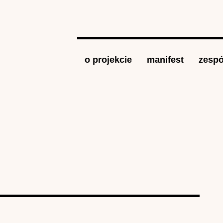
Jump to navigation
o projekcie
manifest
zespó