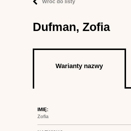
Wróć do listy
Dufman, Zofia
Autor
Warianty nazwy
(aktywna
karta)
IMIĘ:
Zofia