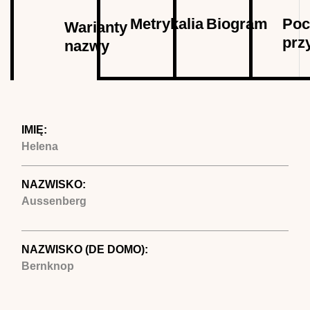
Autor
Metrykalia
Biogram
Poc
Warianty
prz
nazwy
(aktywna
karta)
IMIĘ:
Helena
NAZWISKO:
Aussenberg
NAZWISKO (DE DOMO):
Bernknop